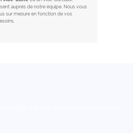
ésent auprès de notre équipe. Nous vous
s sur mesure en fonction de vos
esoins.
re magasin à Tounai – Au Vieux Paris
. Une réponse