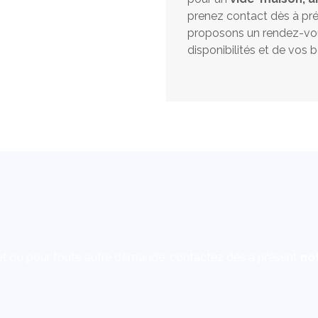
prenez contact dès à pr
proposons un rendez-vou
disponibilités et de vos b
t ou pour toute autre demande, contactez dès à présent
not