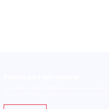
N’hésitez pas à nous contacter
Pour obtenir un
devis gratuit
pour un vide-maison comple
vous est offerte dans les meilleurs délais par notre équipe.