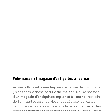
Vide-maison et magasin d’antiquités à Tournai
Au Vieux Paris est une entreprise spécialisée depuis plus de
30 ans dans le domaine du
Vide-maison
. Nous disposons
d’
un magasin d’antiquités implanté à Tournai
, non loin
de Bernissart et Lessines. Nous nous déplaçons chez les
particuliers et les professionnels de la région pour
vider les
espaces demandés
et
racheter les antiquités
qui nous