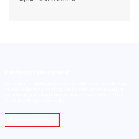
N’hésitez pas à nous contacter
Pour obtenir un
devis gratuit
pour un vide-maison complet ou pour
toute autre demande, contactez dès à présent
notre magasin à
Tounai – Au Vieux Paris
. Une réponse vous est offerte dans les
meilleurs délais par notre équipe.
Nous contacter