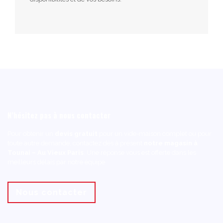
N’hésitez pas à nous contacter
Pour obtenir un
devis gratuit
pour un vide-maison complet ou pour
toute autre demande, contactez dès à présent
notre magasin à
Tounai – Au Vieux Paris
. Une réponse vous est offerte dans les
meilleurs délais par notre équipe.
Nous contacter