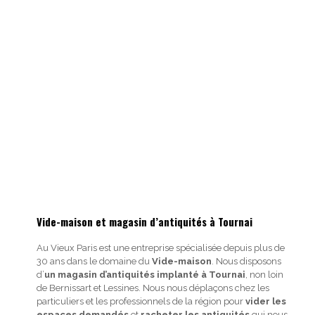
Vide-maison et magasin d’antiquités à Tournai
Au Vieux Paris est une entreprise spécialisée depuis plus de
30 ans dans le domaine du
Vide-maison
. Nous disposons
d’
un magasin d’antiquités implanté à Tournai
, non loin
de Bernissart et Lessines. Nous nous déplaçons chez les
particuliers et les professionnels de la région pour
vider les
espaces demandés
et
racheter les antiquités
qui nous