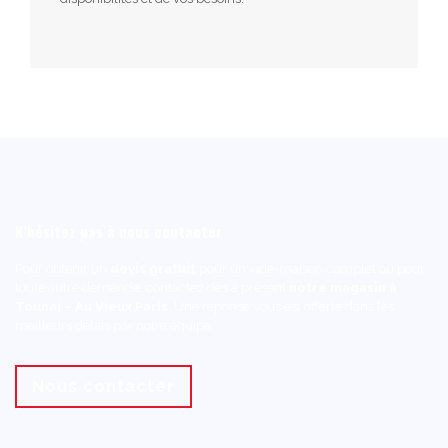
N’hésitez pas à nous contacter
Pour obtenir un
devis gratuit
pour un vide-maison complet ou pour
toute autre demande, contactez dès à présent
notre magasin à
Tounai – Au Vieux Paris
. Une réponse vous est offerte dans les
meilleurs délais par notre équipe.
Nous contacter