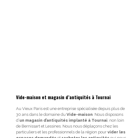
Vide-maison et magasin d’antiquités à Tournai
Au Vieux Paris est une entreprise spécialisée depuis plus de
30 ans dans le domaine du
Vide-maison
. Nous disposons
d’
un magasin d’antiquités implanté à Tournai
, non loin
de Bernissart et Lessines. Nous nous déplaçons chez les
particuliers et les professionnels de la région pour
vider les
espaces demandés
et
racheter les antiquités
qui nous