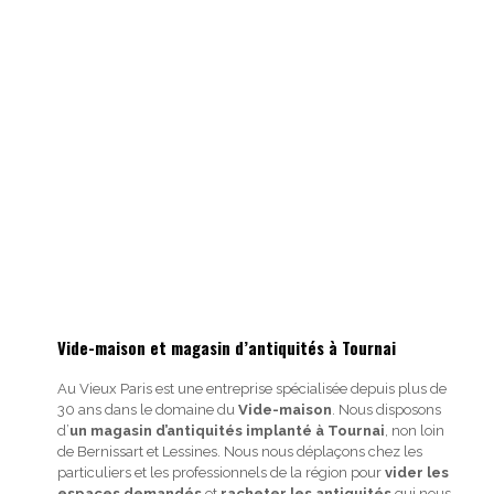
Vide-maison et magasin d’antiquités à Tournai
Au Vieux Paris est une entreprise spécialisée depuis plus de
30 ans dans le domaine du
Vide-maison
. Nous disposons
d’
un magasin d’antiquités implanté à Tournai
, non loin
de Bernissart et Lessines. Nous nous déplaçons chez les
particuliers et les professionnels de la région pour
vider les
espaces demandés
et
racheter les antiquités
qui nous