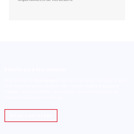
N’hésitez pas à nous contacter
Pour obtenir un
devis gratuit
pour un vide-maison complet ou pour
toute autre demande, contactez dès à présent
notre magasin à
Tounai – Au Vieux Paris
. Une réponse vous est offerte dans les
meilleurs délais par notre équipe.
Nous contacter