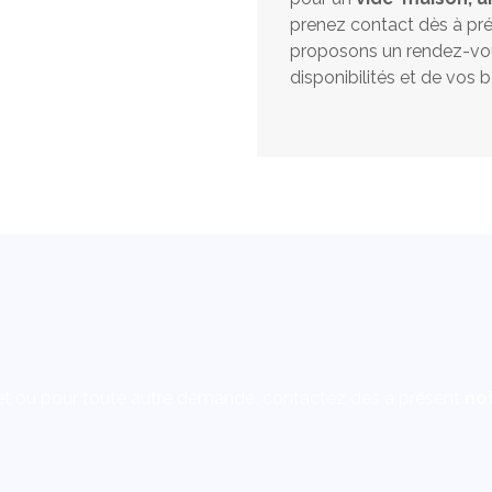
prenez contact dès à pr
proposons un rendez-vou
disponibilités et de vos b
t ou pour toute autre demande, contactez dès à présent
not