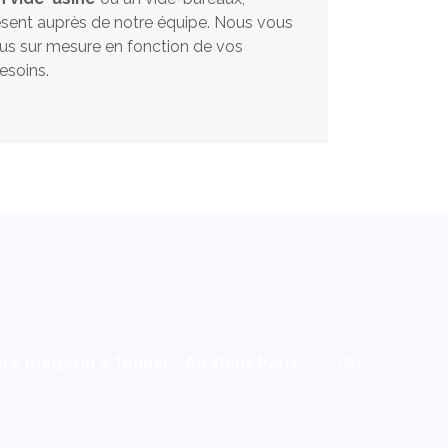
ésent auprès de notre équipe. Nous vous
s sur mesure en fonction de vos
esoins.
re magasin à Tounai – Au Vieux Paris
. Une réponse