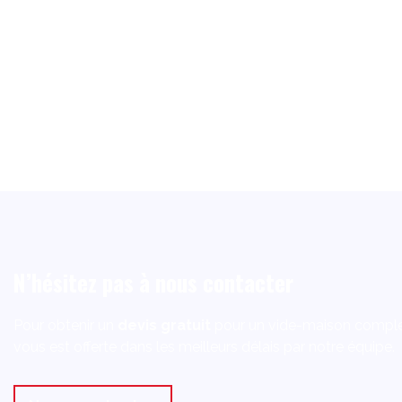
N’hésitez pas à nous contacter
Pour obtenir un
devis gratuit
pour un vide-maison comple
vous est offerte dans les meilleurs délais par notre équipe.