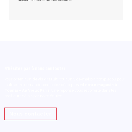
N’hésitez pas à nous contacter
Pour obtenir un
devis gratuit
pour un vide-maison complet ou pour
toute autre demande, contactez dès à présent
notre magasin à
Tounai – Au Vieux Paris
. Une réponse vous est offerte dans les
meilleurs délais par notre équipe.
Nous contacter