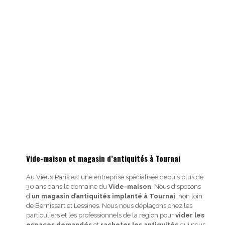
Vide-maison et magasin d’antiquités à Tournai
Au Vieux Paris est une entreprise spécialisée depuis plus de
30 ans dans le domaine du
Vide-maison
. Nous disposons
d’
un magasin d’antiquités implanté à Tournai
, non loin
de Bernissart et Lessines. Nous nous déplaçons chez les
particuliers et les professionnels de la région pour
vider les
espaces demandés
et
racheter les antiquités
qui nous