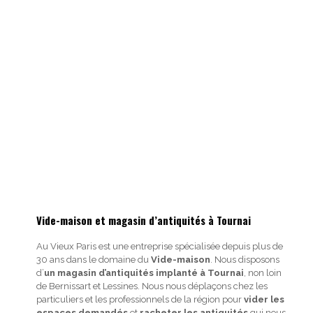
Vide-maison et magasin d’antiquités à Tournai
Au Vieux Paris est une entreprise spécialisée depuis plus de
30 ans dans le domaine du
Vide-maison
. Nous disposons
d’
un magasin d’antiquités implanté à Tournai
, non loin
de Bernissart et Lessines. Nous nous déplaçons chez les
particuliers et les professionnels de la région pour
vider les
espaces demandés
et
racheter les antiquités
qui nous