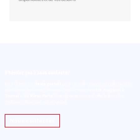
N’hésitez pas à nous contacter
Pour obtenir un
devis gratuit
pour un vide-maison complet ou pour
toute autre demande, contactez dès à présent
notre magasin à
Tounai – Au Vieux Paris
. Une réponse vous est offerte dans les
meilleurs délais par notre équipe.
Nous contacter