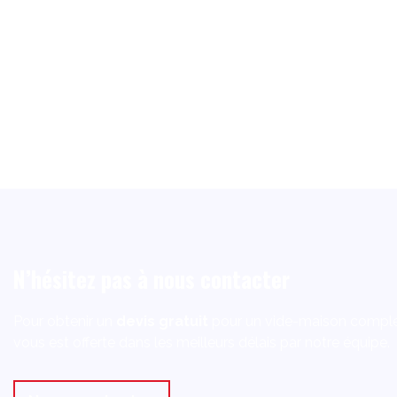
N’hésitez pas à nous contacter
Pour obtenir un
devis gratuit
pour un vide-maison comple
vous est offerte dans les meilleurs délais par notre équipe.