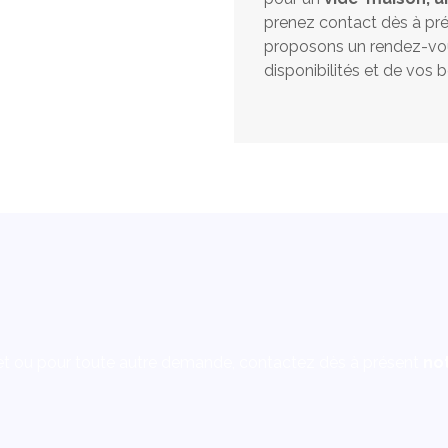
prenez contact dès à pr
proposons un rendez-vou
disponibilités et de vos b
t ou pour toute autre demande, contactez dès à présent
not