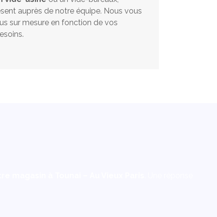
ésent auprès de notre équipe. Nous vous
s sur mesure en fonction de vos
esoins.
re magasin à Tounai – Au Vieux Paris
. Une réponse