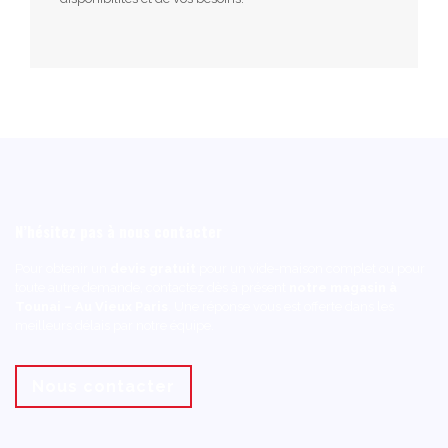
N’hésitez pas à nous contacter
Pour obtenir un
devis gratuit
pour un vide-maison complet ou pour
toute autre demande, contactez dès à présent
notre magasin à
Tounai – Au Vieux Paris
. Une réponse vous est offerte dans les
meilleurs délais par notre équipe.
Nous contacter