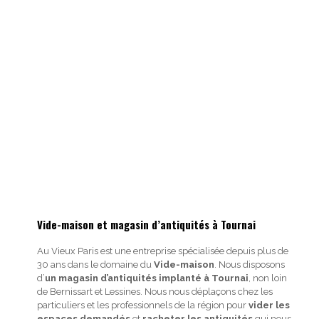
Vide-maison et magasin d’antiquités à Tournai
Au Vieux Paris est une entreprise spécialisée depuis plus de
30 ans dans le domaine du
Vide-maison
. Nous disposons
d’
un magasin d’antiquités implanté à Tournai
, non loin
de Bernissart et Lessines. Nous nous déplaçons chez les
particuliers et les professionnels de la région pour
vider les
espaces demandés
et
racheter les antiquités
qui nous