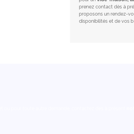
prenez contact dès à pr
proposons un rendez-vou
disponibilités et de vos b
t ou pour toute autre demande, contactez dès à présent
not