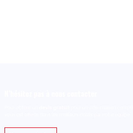
N’hésitez pas à nous contacter
Pour obtenir un
devis gratuit
pour un vide-maison comple
vous est offerte dans les meilleurs délais par notre équipe.