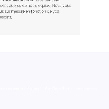
ésent auprès de notre équipe. Nous vous
s sur mesure en fonction de vos
esoins.
re magasin à Tounai – Au Vieux Paris
. Une réponse