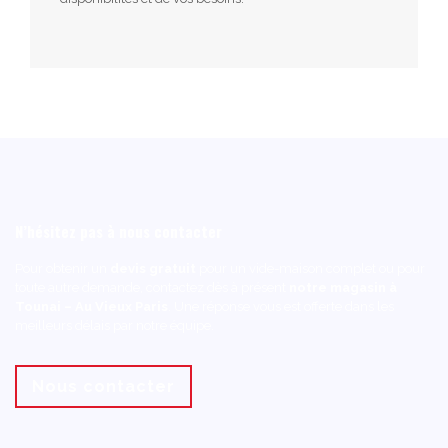
N’hésitez pas à nous contacter
Pour obtenir un
devis gratuit
pour un vide-maison complet ou pour
toute autre demande, contactez dès à présent
notre magasin à
Tounai – Au Vieux Paris
. Une réponse vous est offerte dans les
meilleurs délais par notre équipe.
Nous contacter