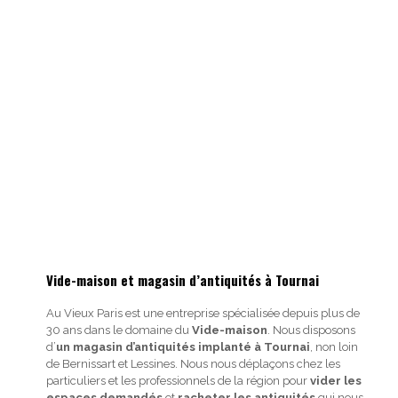
Vide-maison et magasin d’antiquités à Tournai
Au Vieux Paris est une entreprise spécialisée depuis plus de
30 ans dans le domaine du
Vide-maison
. Nous disposons
d’
un magasin d’antiquités implanté à Tournai
, non loin
de Bernissart et Lessines. Nous nous déplaçons chez les
particuliers et les professionnels de la région pour
vider les
espaces demandés
et
racheter les antiquités
qui nous