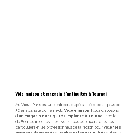
Vide-maison et magasin d’antiquités à Tournai
Au Vieux Paris est une entreprise spécialisée depuis plus de
30 ans dans le domaine du
Vide-maison
. Nous disposons
d’
un magasin d’antiquités implanté à Tournai
, non loin
de Bernissart et Lessines. Nous nous déplaçons chez les
particuliers et les professionnels de la région pour
vider les
espaces demandés
et
racheter les antiquités
qui nous