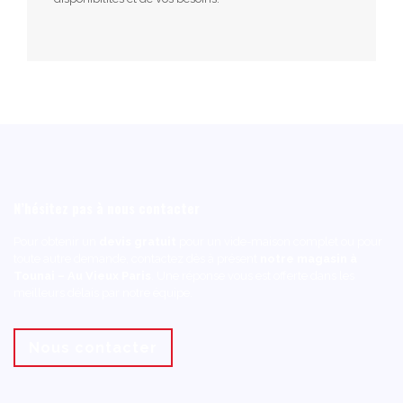
N’hésitez pas à nous contacter
Pour obtenir un
devis gratuit
pour un vide-maison complet ou pour
toute autre demande, contactez dès à présent
notre magasin à
Tounai – Au Vieux Paris
. Une réponse vous est offerte dans les
meilleurs délais par notre équipe.
Nous contacter